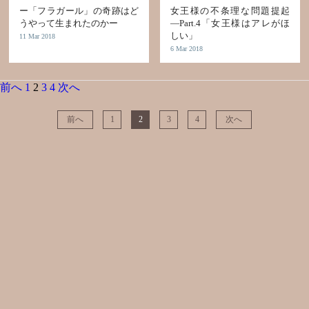
ー「フラガール」の奇跡はど
女王様の不条理な問題提起
うやって生まれたのかー
―Part.4「女王様はアレがほ
しい」
11 Mar 2018
6 Mar 2018
前へ
1
2
3
4
次へ
前へ
1
2
3
4
次へ