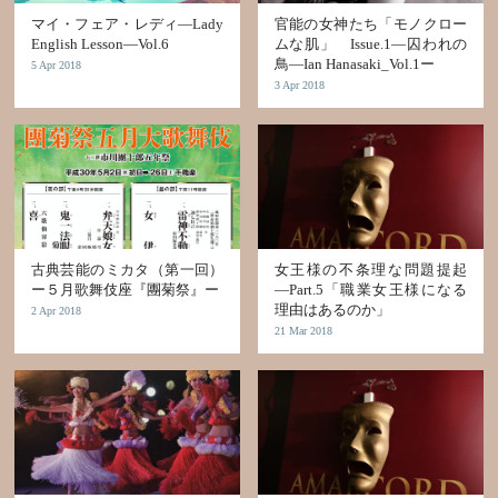
マイ・フェア・レディ―Lady
官能の女神たち「モノクロー
English Lesson―Vol.6
ムな肌」 Issue.1―囚われの
鳥―Ian Hanasaki_Vol.1ー
5 Apr 2018
3 Apr 2018
古典芸能のミカタ（第一回）
女王様の不条理な問題提起
ー５月歌舞伎座『團菊祭』ー
―Part.5「職業女王様になる
理由はあるのか」
2 Apr 2018
21 Mar 2018