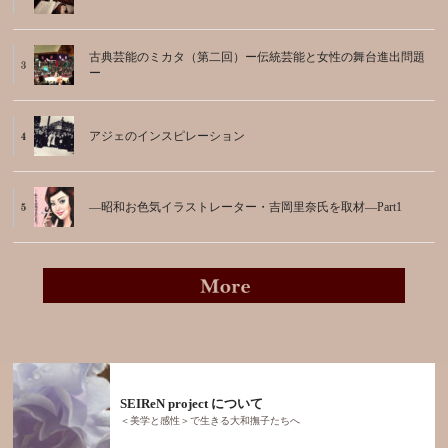
古典芸能のミカタ（第二回）ー伝統芸能と女性の舞台進出問題
ー
アジェのインスピレーション
―昭和お色気イラストレーター・吉岡里奈氏を取材―Part1
SEIReN project について
＜美学と感性＞で生きる大和撫子たちへ