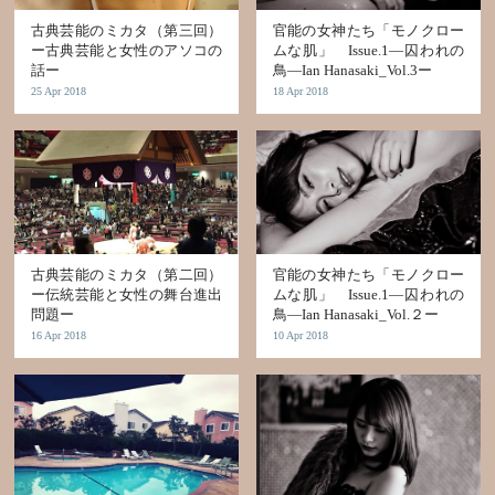
古典芸能のミカタ（第三回）
官能の女神たち「モノクロー
ー古典芸能と女性のアソコの
ムな肌」 Issue.1―囚われの
話ー
鳥―Ian Hanasaki_Vol.3ー
25 Apr 2018
18 Apr 2018
古典芸能のミカタ（第二回）
官能の女神たち「モノクロー
ー伝統芸能と女性の舞台進出
ムな肌」 Issue.1―囚われの
問題ー
鳥―Ian Hanasaki_Vol.２ー
16 Apr 2018
10 Apr 2018