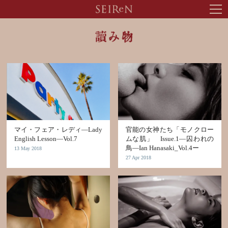
tog
nav
マイ・フェア・レディ―Lady
官能の女神たち「モノクロー
English Lesson―Vol.7
ムな肌」 Issue.1―囚われの
鳥―Ian Hanasaki_Vol.4ー
13 May 2018
27 Apr 2018