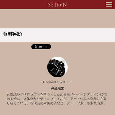
tog
nav
執筆陣紹介
SEIReN編集部・デザイナー
鉢呂絵里
女性誌やデベロッパーを中心とした広告制作やページデザインに携
わる傍ら、立体創作やディスプレイなど、アート作品の創作にも取
り組んでいる。現代芸術や美術展など、グループ展にも多数出展。