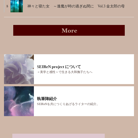
神々と寝た女 ～逢魔が時の過ぎぬ間に Vol.3 金太郎の母
SEIReN project について
＜美学と感性＞で生きる大和撫子たちへ
執筆陣紹介
SEIReNを共につくりあげるライターの紹介。