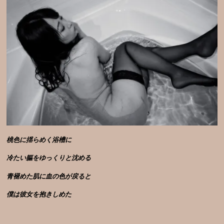
桃色に揺らめく浴槽に
冷たい軀をゆっくりと沈める
青褪めた肌に血の色が戻ると
僕は彼女を抱きしめた