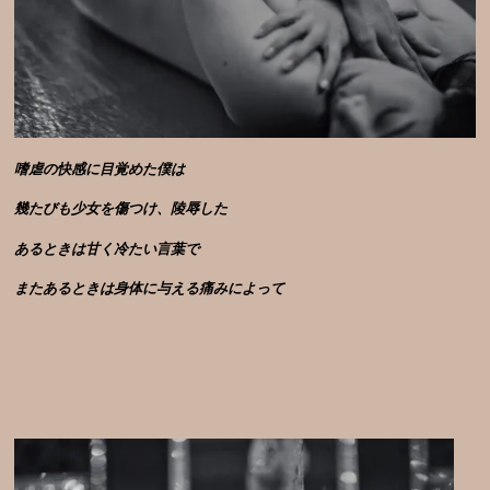
嗜虐の快感に目覚めた僕は
幾たびも少女を傷つけ、陵辱した
あるときは甘く冷たい言葉で
またあるときは身体に与える痛みによって