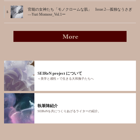
官能の女神たち「モノクロームな肌」 Issue.2―孤独なうさぎ
―Yuri Momose_Vol.1ー
SEIReN project について
＜美学と感性＞で生きる大和撫子たちへ
執筆陣紹介
SEIReNを共につくりあげるライターの紹介。