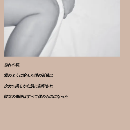
別れの朝、
澱のように淀んだ僕の孤独は
少女の柔らかな肌に刻印され
彼女の傷跡はすべて僕のものになった