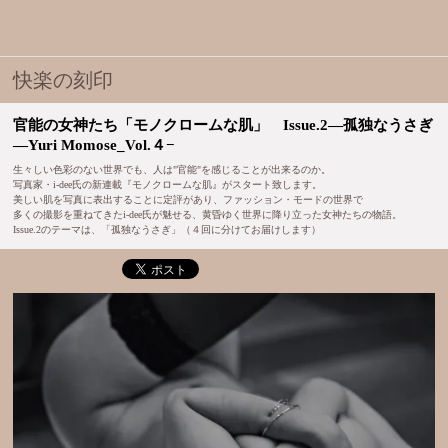
快楽の刻印
官能の女神たち「モノクロームな肌」 Issue.2―孤独なうさぎ
―Yuri Momose_Vol.４−
生々しい色彩のない世界でも、人は"官能"を感じることが出来るのか。
写真家・i-dee氏の新連載『モノクロームな肌』がスタート致します。
美しい肌を写真に表出することに定評があり、ファッション・モードの世界で
多くの撮影を重ねてきたi-dee氏が魅せる、黄昏ゆく世界に降り立った女神たちの物語。
Issue.2のテーマは、「孤独なうさぎ」（４回に分けてお届けします）