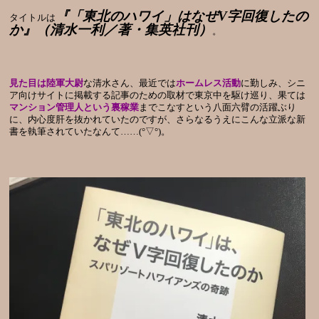
『「東北のハワイ」はなぜV字回復したの
タイトルは
か』（清水一利／著・集英社刊）
。
見た目は陸軍大尉
な清水さん、最近では
ホームレス活動
に勤しみ、シニ
ア向けサイトに掲載する記事のための取材で東京中を駆け巡り、果ては
マンション管理人という裏稼業
までこなすという八面六臂の活躍ぶり
に、内心度肝を抜かれていたのですが、さらなるうえにこんな立派な新
書を執筆されていたなんて……(°▽°)。