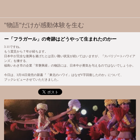
"物語"だけが感動体験を生む
ー「フラガール」の奇跡はどうやって生まれたのかー
3.11ですね。
もう震災から７年が経ちます。
日本中が完全な復興を遂げたとは言い難い状況が続いてはいますが、『スパリゾートハワイア
ンズ」を擁する、
福島いわき市の企業「常磐興産」の物語には、日本中が勇気を与えるのではないでしょうか。
今日は、3月16日発売の新書『「東北のハワイ」はなぜV字回復したのか』について、
ブックレビューさせていただきました。