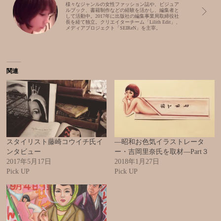
様々なジャンルの女性ファッション誌や、ビジュア
ルブック、書籍制作などの経験を活かし、編集者と
して活動中。2017年に出版社の編集事業局取締役社
長を経て独立。クリエイターチーム「Lilith Edit」、
メディアプロジェクト「SEIReN」を主宰。
関連
スタイリスト藤崎コウイチ氏イ
―昭和お色気イラストレータ
ンタビュー
ー・吉岡里奈氏を取材―Part３
2017年5月17日
2018年1月27日
Pick UP
Pick UP