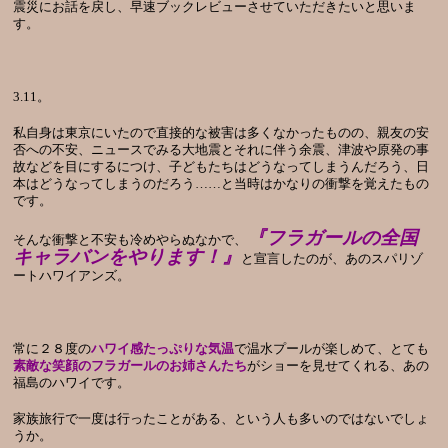
震災にお話を戻し、早速ブックレビューさせていただきたいと思いま
す。
3.11。
私自身は東京にいたので直接的な被害は多くなかったものの、親友の安
否への不安、ニュースでみる大地震とそれに伴う余震、津波や原発の事
故などを目にするにつけ、子どもたちはどうなってしまうんだろう、日
本はどうなってしまうのだろう……と当時はかなりの衝撃を覚えたもの
です。
『フラガールの全国
そんな衝撃と不安も冷めやらぬなかで、
キャラバンをやります！』
と宣言したのが、あのスパリゾ
ートハワイアンズ。
常に２８度の
ハワイ感たっぷりな気温
で温水プールが楽しめて、とても
素敵な笑顔のフラガールのお姉さんたち
がショーを見せてくれる、あの
福島のハワイです。
家族旅行で一度は行ったことがある、という人も多いのではないでしょ
うか。