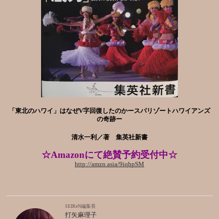
「東北のハワイ」はなぜV字回復したのかースパリゾートハワイアンズ
の奇跡ー
清水一利／著 集英社新書
☆Amazonにて絶賛予約受付中☆
http://amzn.asia/9iqhpSM
SEIReN編集長
打矢麻理子