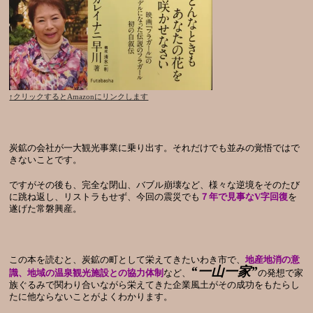
↑クリックするとAmazonにリンクします
炭鉱の会社が一大観光事業に乗り出す。それだけでも並みの覚悟ではで
きないことです。
ですがその後も、完全な閉山、バブル崩壊など、様々な逆境をそのたび
に跳ね返し、リストラもせず、今回の震災でも
７年で見事なV字回復
を
遂げた常磐興産。
この本を読むと、炭鉱の町として栄えてきたいわき市で、
地産地消の意
“一山一家”
識、地域の温泉観光施設との協力体制
など、
の発想で家
族ぐるみで関わり合いながら栄えてきた企業風土がその成功をもたらし
たに他ならないことがよくわかります。