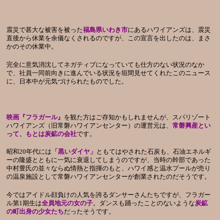
震災で甚大な被害を被った
福島県いわき市
にあるハワイアンズは、震災
直後から休業を余儀なくされるのですが、この宣言を出したのは、まさ
かのその休業中。
完全に意気消沈してネガティブになっていても仕方のない状況のなか
で、社員一同前向きに進んでいる状況を垣間見せてくれたこのニュース
に、日本中が元気づけられたものでした。
映画『フラガール』
を観た方はご存知かもしれませんが、スパリゾート
ハワイアンズ（旧常磐ハワイアンセンター）の運営元は、
常磐興産とい
って、もとは炭鉱の会社
です。
昭和20年代には
「黒いダイヤ」
ともてはやされた石炭も、石油エネルギ
ーの隆盛とともに一気に衰退してしまうのですが、当時の幹部であった
中村豊氏の並々ならぬ情熱と指揮のもと、ハワイ感と温水プールが売り
の温泉施設として常磐ハワイアンセンターが創業されたのだそうです。
今ではアイドル顔負けの人気を誇るダンサーさんたちですが、フラガー
ル第1期生は
全員地元の女の子
。ダンスも踊ったことのないような
炭鉱
の町出身の少女たち
だったそうです。