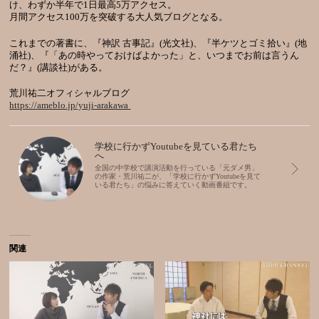
け、わずか半年で1日最高5万アクセス。
月間アクセス100万を突破する大人気ブログとなる。
これまでの著書に、『神訳 古事記』(光文社)、『半ケツとゴミ拾い』(地
涌社)、『「あの時やっておけばよかった」と、いつまでお前は言うん
だ？』(講談社)がある。
荒川祐二オフィシャルブログ
https://
ameblo.jp/yuji-arakawa
学校に行かずYoutubeを見ている君たち
へ
全国の中学校で講演活動を行っている「元ダメ男」
の作家・荒川祐二が、「学校に行かずYoutubeを見て
いる君たち」の悩みに答えていく動画番組です。
関連