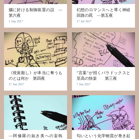
腦に於ける制御装置の話 ―
幻想のロマンスへと導く神経
第六夜
回路の罠 ―第五夜
1 Sep 2017
17 Jul 2017
《視覚殺し》が本当に奪うも
“言葉“が招くパラドックスと
のとは何か 第四夜
至高の快楽 第三夜
17 Jun 2017
7 Jun 2017
—阿修羅の如き美への妄執
匂いという化学物質が巻き起