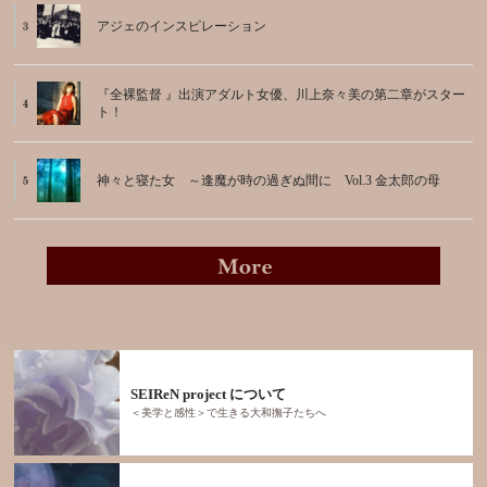
アジェのインスピレーション
『全裸監督 』出演アダルト女優、川上奈々美の第二章がスター
ト！
神々と寝た女 ～逢魔が時の過ぎぬ間に Vol.3 金太郎の母
SEIReN project について
＜美学と感性＞で生きる大和撫子たちへ