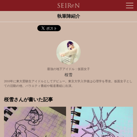
tog
nav
執筆陣紹介
最強の地下アイドル：仮面女子
桜雪
2010年に東大受験生アイドルとしてデビュー。東京大学入学後は心理学を専攻。仮面女子とし
ての活動の他、バラエティ番組や報道番組に出演。
桜雪さんが書いた記事