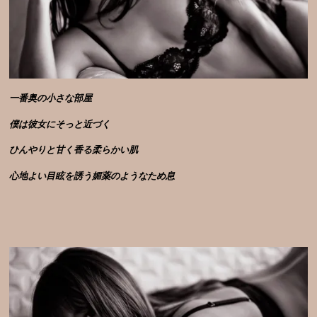
一番奥の小さな部屋
僕は彼女にそっと近づく
ひんやりと甘く香る柔らかい肌
心地よい目眩を誘う媚薬のようなため息