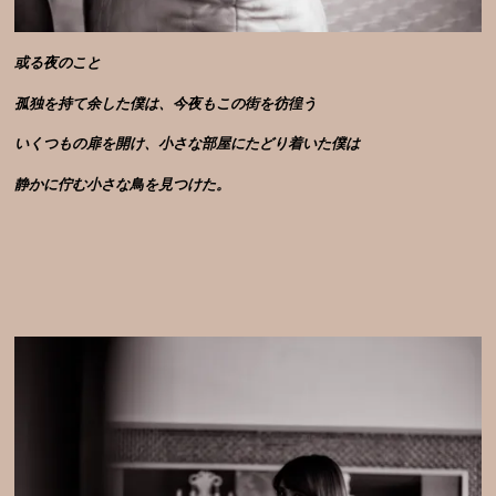
或る夜のこと
孤独を持て余した僕は、今夜もこの街を彷徨う
いくつもの扉を開け、
小さな部屋にたどり着いた
僕は
静かに佇む小さな鳥を見つけた。