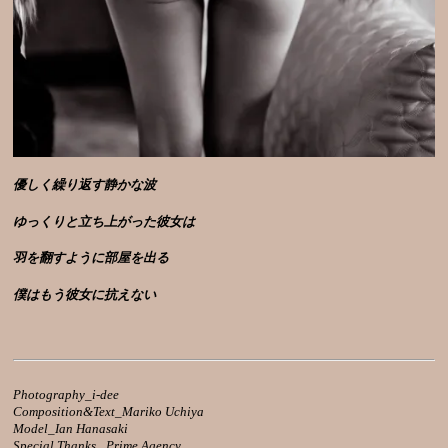
優しく繰り返す静かな波
ゆっくりと立ち上がった彼女は
羽を翻すように部屋を出る
僕はもう彼女に抗えない
Photography_i-dee
Composition&Text_Mariko Uchiya
Model_Ian Hanasaki
Special Thanks_ Prime Agency