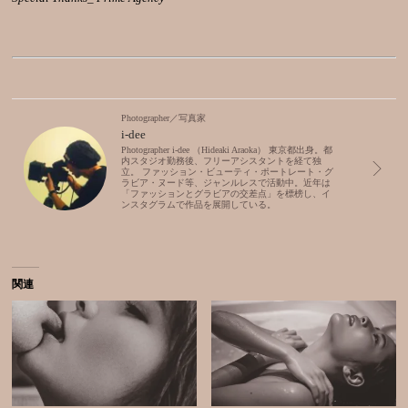
Photographer／写真家
i-dee
Photographer i-dee （Hideaki Araoka） 東京都出身。都
内スタジオ勤務後、フリーアシスタントを経て独
立。 ファッション・ビューティ・ポートレート・グ
ラビア・ヌード等、ジャンルレスで活動中。近年は
「ファッションとグラビアの交差点」を標榜し、イ
ンスタグラムで作品を展開している。
関連