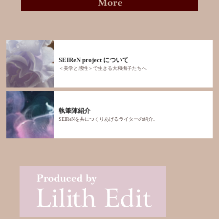
SEIReN project について
＜美学と感性＞で生きる大和撫子たちへ
執筆陣紹介
SEIReNを共につくりあげるライターの紹介。