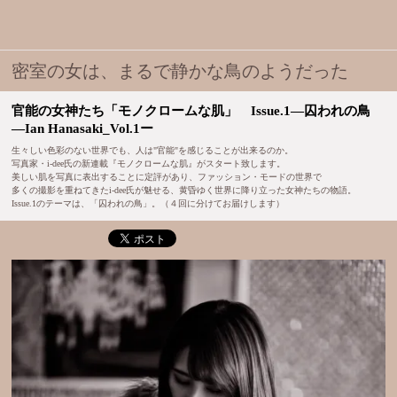
密室の女は、まるで静かな鳥のようだった
官能の女神たち「モノクロームな肌」 Issue.1―囚われの鳥
―Ian Hanasaki_Vol.1ー
生々しい色彩のない世界でも、人は"官能"を感じることが出来るのか。
写真家・i-dee氏の新連載『モノクロームな肌』がスタート致します。
美しい肌を写真に表出することに定評があり、ファッション・モードの世界で
多くの撮影を重ねてきたi-dee氏が魅せる、黄昏ゆく世界に降り立った女神たちの物語。
Issue.1のテーマは、「囚われの鳥」。（４回に分けてお届けします）