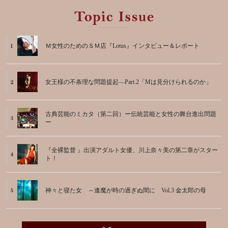
Ｍ女性のためのＳＭ店『Lotus』インタビュー＆レポート
女王様の不条理な問題提起―Part.2「Mは見分けられるのか」
古典芸能のミカタ（第二回）ー伝統芸能と女性の舞台進出問題
ー
『全裸監督 』出演アダルト女優、川上奈々美の第二章がスター
ト！
神々と寝た女 ～逢魔が時の過ぎぬ間に Vol.3 金太郎の母