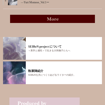
―Yuri Momose_Vol.1ー
SEIReN project について
＜美学と感性＞で生きる大和撫子たちへ
執筆陣紹介
SEIReNを共につくりあげるライターの紹介。