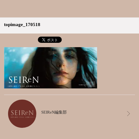
topimage_170518
SEIReN編集部